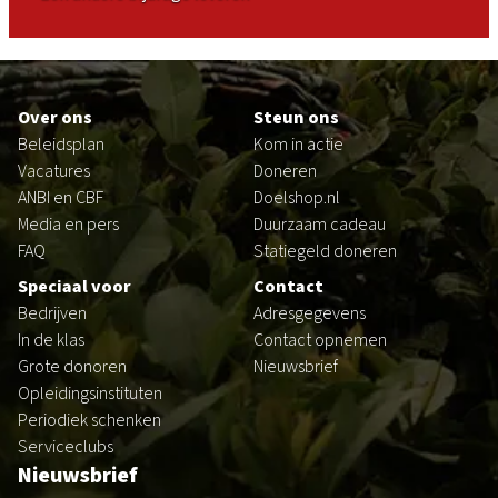
Footer
Over ons
Steun ons
Beleidsplan
Kom in actie
Vacatures
Doneren
ANBI en CBF
Doelshop.nl
Media en pers
Duurzaam cadeau
FAQ
Statiegeld doneren
Speciaal voor
Contact
Bedrijven
Adresgegevens
In de klas
Contact opnemen
Grote donoren
Nieuwsbrief
Opleidingsinstituten
Periodiek schenken
Serviceclubs
Nieuwsbrief