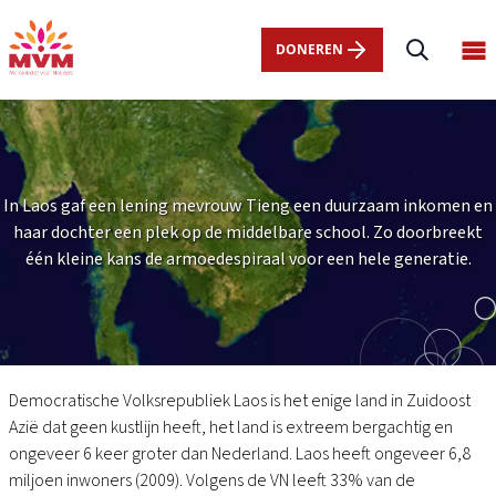
Main
Overslaan
navigation
en
DONEREN
Op
nl
naar
ma
de
me
inhoud
gaan
In Laos gaf een lening mevrouw Tieng een duurzaam inkomen en
haar dochter een plek op de middelbare school. Zo doorbreekt
één kleine kans de armoedespiraal voor een hele generatie.
Laos
Democratische Volksrepubliek Laos is het enige land in Zuidoost
Azië dat geen kustlijn heeft, het land is extreem bergachtig en
ongeveer 6 keer groter dan Nederland. Laos heeft ongeveer 6,8
miljoen inwoners (2009). Volgens de VN leeft 33% van de