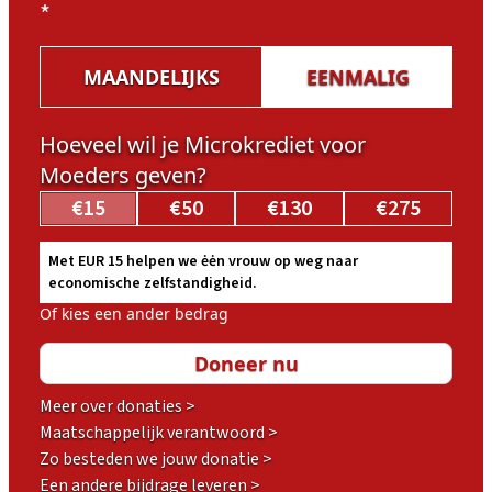
*
MAANDELIJKS
EENMALIG
Hoeveel wil je Microkrediet voor
Moeders geven?
€15
€50
€130
€275
Met EUR 15 helpen we ėėn vrouw op weg naar
economische zelfstandigheid.
Of kies een ander bedrag
Meer over donaties >
Maatschappelijk verantwoord >
Zo besteden we jouw donatie >
Een andere bijdrage leveren >