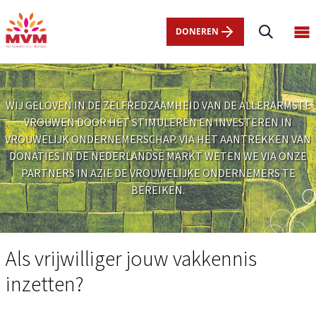
Main
Overslaan
navigation
en
DONEREN
Op
nl
naar
ma
de
me
inhoud
gaan
WIJ GELOVEN IN DE ZELFREDZAAMHEID VAN DE ALLERARMSTE
VROUWEN DOOR HET STIMULEREN EN INVESTEREN IN
VROUWELIJK ONDERNEMERSCHAP. VIA HET AANTREKKEN VAN
DONATIES IN DE NEDERLANDSE MARKT WETEN WE VIA ONZE
PARTNERS IN AZIË DE VROUWELIJKE ONDERNEMERS TE
BEREIKEN.
Help
je
Als vrijwilliger jouw vakkennis
mee
inzetten?