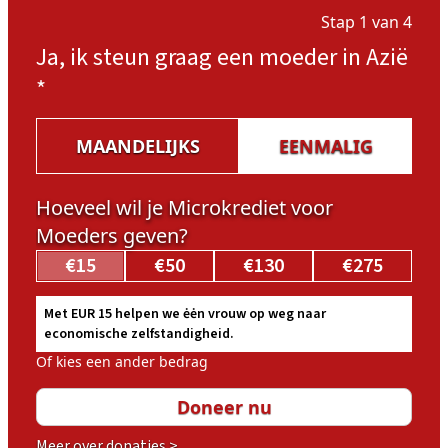
Stap 1 van 4
Ja, ik steun graag een moeder in Azië
*
MAANDELIJKS
EENMALIG
Hoeveel wil je Microkrediet voor
Moeders geven?
€15
€50
€130
€275
Met EUR 15 helpen we ėėn vrouw op weg naar
economische zelfstandigheid.
Of kies een ander bedrag
Meer over donaties >