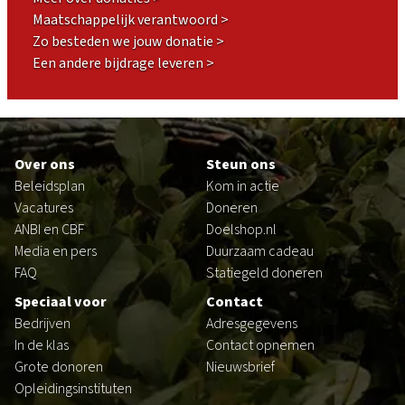
Maatschappelijk verantwoord >
Zo besteden we jouw donatie >
Een andere bijdrage leveren >
Footer
Over ons
Steun ons
Beleidsplan
Kom in actie
Vacatures
Doneren
ANBI en CBF
Doelshop.nl
Media en pers
Duurzaam cadeau
FAQ
Statiegeld doneren
Speciaal voor
Contact
Bedrijven
Adresgegevens
In de klas
Contact opnemen
Grote donoren
Nieuwsbrief
Opleidingsinstituten