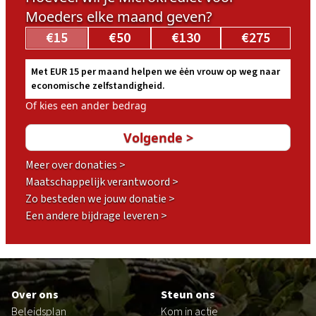
Moeders elke maand geven?
€15
€50
€130
€275
Met EUR 15 per maand helpen we ėėn vrouw op weg naar
economische zelfstandigheid.
Of kies een ander bedrag
Meer over donaties >
Maatschappelijk verantwoord >
Zo besteden we jouw donatie >
Een andere bijdrage leveren >
Footer
Over ons
Steun ons
Beleidsplan
Kom in actie