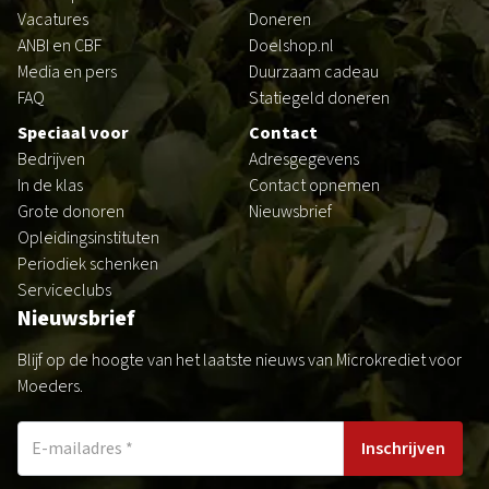
Vacatures
Doneren
ANBI en CBF
Doelshop.nl
Media en pers
Duurzaam cadeau
FAQ
Statiegeld doneren
Speciaal voor
Contact
Bedrijven
Adresgegevens
In de klas
Contact opnemen
Grote donoren
Nieuwsbrief
Opleidingsinstituten
Periodiek schenken
Serviceclubs
Nieuwsbrief
Blijf op de hoogte van het laatste nieuws van Microkrediet voor
Moeders.
Inschrijven