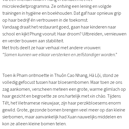
microkredietprogramma. Ze ontving een lening en volgde
trainingen in hygiëne en boekhouden. Dat gaf haar opnieuw grip
op haar bedrijf én vertrouwen in de toekomst.
Vandaag draait het restaurant goed, gaan haar kinderen naar
school en kijkt Phung vooruit. Haar droom? Uitbreiden, vernieuwen
en verder bouwen aan stabiliteit.
Met trots deelt ze haar verhaal met andere vrouwen:
“Samen kunnen we elkaar versterken en zelfstandiger worden.”
Toen ik Pham ontmoette in Thuôn Cao Nhang, Hà Lội, stond ze
volledig gefocust tussen haar bloesembomen. Maar toen ze ons
zag aankomen, verscheen meteen een grote, warme glimlach op
haar gezicht en begroette ze ons hartelijk met xin chào. Tijdens
Tết, het Vietnamese nieuwjaar, zijn haar perzikbloesems enorm
gewild. Grote, gezonde bomen brengen veel meer op dan kleine
sierbomen, maar aanvankelijk had Xuan nauwelijks middelen en
kon ze alleen kleine bomen telen.