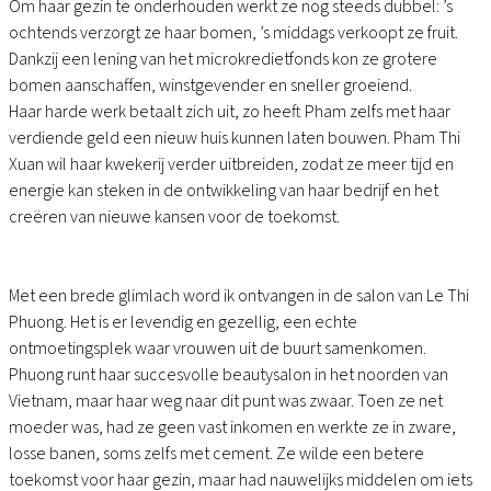
Om haar gezin te onderhouden werkt ze nog steeds dubbel: ’s
ochtends verzorgt ze haar bomen, ’s middags verkoopt ze fruit.
Dankzij een lening van het microkredietfonds kon ze grotere
bomen aanschaffen, winstgevender en sneller groeiend.
Haar harde werk betaalt zich uit, zo heeft Pham zelfs met haar
verdiende geld een nieuw huis kunnen laten bouwen. Pham Thi
Xuan wil haar kwekerij verder uitbreiden, zodat ze meer tijd en
energie kan steken in de ontwikkeling van haar bedrijf en het
creëren van nieuwe kansen voor de toekomst.
Met een brede glimlach word ik ontvangen in de salon van Le Thi
Phuong. Het is er levendig en gezellig, een echte
ontmoetingsplek waar vrouwen uit de buurt samenkomen.
Phuong runt haar succesvolle beautysalon in het noorden van
Vietnam, maar haar weg naar dit punt was zwaar. Toen ze net
moeder was, had ze geen vast inkomen en werkte ze in zware,
losse banen, soms zelfs met cement. Ze wilde een betere
toekomst voor haar gezin, maar had nauwelijks middelen om iets