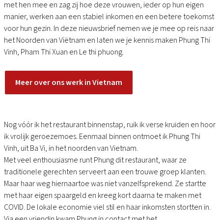
met hen mee en zag zij hoe deze vrouwen, ieder op hun eigen
manier, werken aan een stabiel inkomen en een betere toekomst
voor hun gezin. In deze nieuwsbrief nemen we je mee op reis naar
het Noorden van Viëtnam en laten we je kennis maken Phung Thi
Vinh, Pham Thi Xuan en Le thi phuong.
Meer over ons werk in Vietnam
Nog vóór ik het restaurant binnenstap, ruik ik verse kruiden en hoor
ik vrolijk geroezemoes. Eenmaal binnen ontmoet ik Phung Thi
Vinh, uit Ba Vi, in het noorden van Vietnam.
Met veel enthousiasme runt Phung dit restaurant, waar ze
traditionele gerechten serveert aan een trouwe groep klanten.
Maar haar weg hiernaartoe was niet vanzelfsprekend. Ze startte
met haar eigen spaargeld en kreeg kort daarna te maken met
COVID. De lokale economie viel stil en haar inkomsten stortten in.
Via een vriendin kwam Phung in contact met het