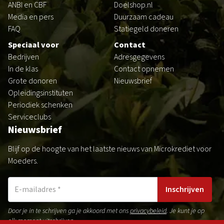
ANBI en CBF
Doelshop.nl
Media en pers
Duurzaam cadeau
FAQ
Statiegeld doneren
Speciaal voor
Contact
Bedrijven
Adresgegevens
In de klas
Contact opnemen
Grote donoren
Nieuwsbrief
Opleidingsinstituten
Periodiek schenken
Serviceclubs
Nieuwsbrief
Blijf op de hoogte van het laatste nieuws van Microkrediet voor
Moeders.
Inschrijven
Door je in te schrijven ga je akkoord met ons
privacybeleid
. Je kunt je op
elk moment uitschrijven.