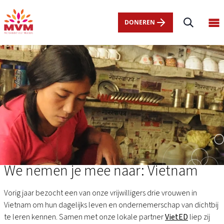
Main
Overslaan
navigation
en
DONEREN
Op
nl
naar
ma
de
me
inhoud
gaan
We nemen je mee naar: Vietnam
Vorig jaar bezocht een van onze vrijwilligers drie vrouwen in
Vietnam om hun dagelijks leven en ondernemerschap van dichtbij
te leren kennen. Samen met onze lokale partner
VietED
liep zij