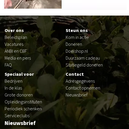
Footer
Over ons
Steun ons
Beleidsplan
Kom in actie
Vacatures
Doneren
ANBI en CBF
Doelshop.nl
Media en pers
Duurzaam cadeau
FAQ
Statiegeld doneren
Speciaal voor
Contact
Bedrijven
Adresgegevens
In de klas
Contact opnemen
Grote donoren
Nieuwsbrief
Opleidingsinstituten
Periodiek schenken
Serviceclubs
Nieuwsbrief