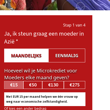
Stap 1 van 4
Ja, ik steun graag een moeder in
Azië
*
MAANDELIJKS
EENMALIG
Hoeveel wil je Microkrediet voor
Moeders elke maand geven?
€15
€50
€130
€275
Met EUR 15 per maand helpen we ėėn vrouw op
weg naar economische zelfstandigheid.
Of kies een ander bedrag