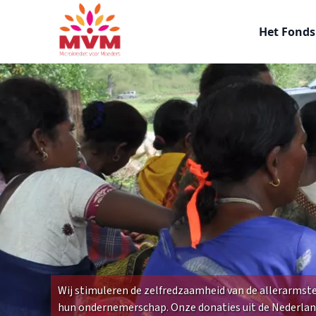
Main
Overslaan
navigation
en
Het Fond
nl
naar
de
inhoud
gaan
Wij stimuleren de zelfredzaamheid van de allerarmste
hun ondernemerschap. Onze donaties uit de Nederla