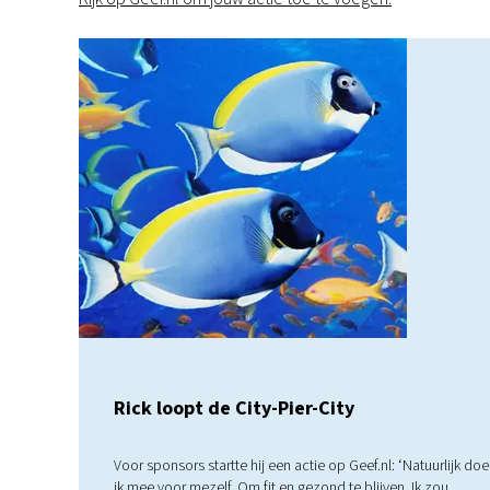
Rick loopt de City-Pier-City
Voor sponsors startte hij een actie op Geef.nl: ‘Natuurlijk doe
ik mee voor mezelf. Om fit en gezond te blijven. Ik zou