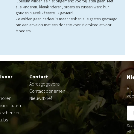
jubileum wilden ze niet ongemerkt voorbij laten gaan. Met
alle kinderen, kleinkinderen, broers en zussen werd hun
gouden huwelijk feestelijk gevierd.
Ze wilden geen cadeau's maar hebben alle gasten gevraagd
om een envelop met een donatie voor Microkrediet voor
Moeders.
Ni
l voor
Contact
n
Adresgegevens
Bli
Contact opnemen
voo
onoren
Nieuwsbrief
sinstituten
k schenken
lubs
Door
elk 