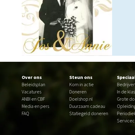
Footer
Over ons
Steun ons
Speciaa
Beleidsplan
Kom in actie
Bedrijve
Vacatures
Doneren
In de klas
ANBI en CBF
Doelshop.nl
Grote d
Media en pers
Duurzaam cadeau
Opleiding
FAQ
Statiegeld doneren
Periodie
Servicec