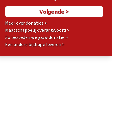
Meer over donaties >
Maatschappelijk verantwoord >
Zo besteden we jouw donatie >
Een andere bijdrage leveren >