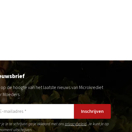
euwsbrief
jf op de hoogte van het laatste nieuws van Microkrediet
r Moeders.
Inschrijven
 je in te schrijven ga je akkoord met ons
privacybeleid
. Je kunt je op
moment uitschrijven.