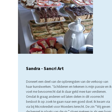
Sandra - Sancri Art
Doneert een deel van de opbrengsten van de verkoop van
haar kunstwerken. ‘Schilderen en tekenen is mijn passie en ik
voel me bevoorrecht dat ik daar geld mee kan verdienen.
Omdat ik graag anderen wil laten delen in dit voorrecht
besloot ik op zoek te gaan naar een goed doel. Ik kwam via
via bij Microkrediet voor Moeders terecht. De zin “Wij geven
de hengel in plaats van de vis.” sloeg meteen in als een bom.