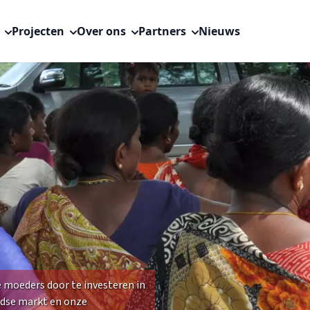
s
Projecten
Over ons
Partners
Nieuws
 moeders door te investeren in
ndse markt en onze